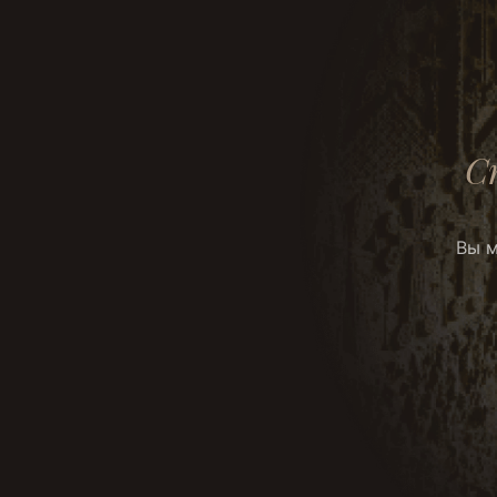
С
Вы м