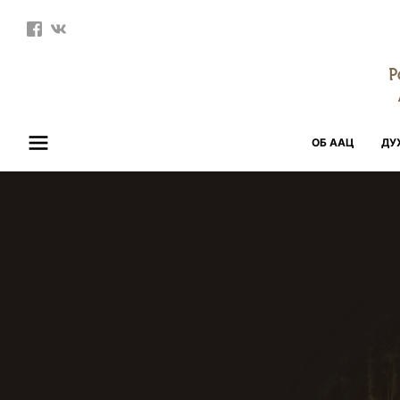
Р
ОБ ААЦ
ДУ