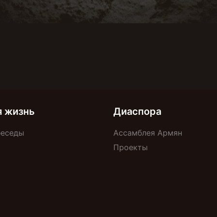
я жизнь
Диаспора
беседы
Ассамблея Армян
Проекты