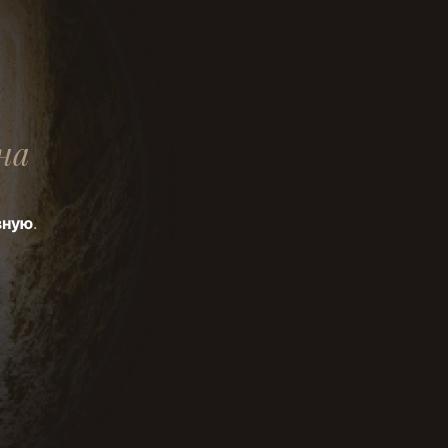
на
вную
.