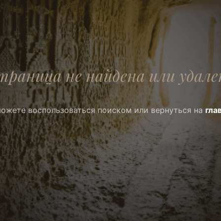
траница не найдена или удале
ожете воспользоваться поиском или вернуться на
гла